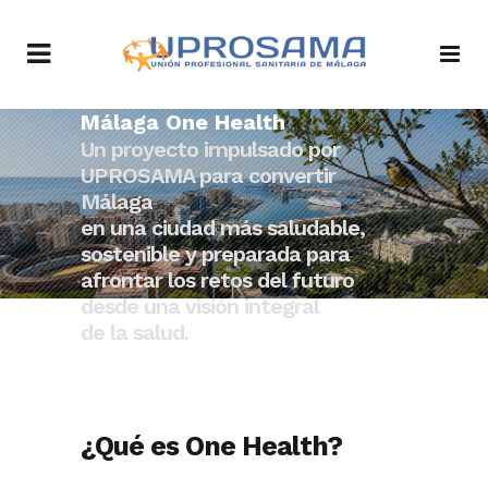
Málaga One Health
Un proyecto impulsado por
UPROSAMA para convertir
Málaga
en una ciudad más saludable,
sostenible y preparada para
afrontar los retos del futuro
desde una visión integral
de la salud.
¿Qué es One Health?