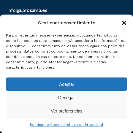
info@uprosama.es
952 39 17 90
Gestionar consentimiento
Para ofrecer las mejores experiencias, utilizamos tecnologías
como las cookies para almacenar y/o acceder a la información del
De interés
dispositivo. El consentimiento de estas tecnologías nos permitirá
procesar datos como el comportamiento de navegación o las
identificaciones únicas en este sitio. No consentir o retirar el
Málaga One Health
consentimiento, puede afectar negativamente a ciertas
características y funciones.
Conoce UPROSAMA
Nuestros Estatutos
Aceptar
Aviso Legal y Política de Privacidad
Denegar
Política de Cookies
Ver preferencias
Política de Cookies
Política de Privacidad
Últimas noticias