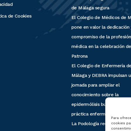
acidad
de Málaga segura
tica de Cookies
El Colegio de Médicos de 
pone en valor la dedicación 
compromiso de la profesió
médica en la celebración de
Patrona
El Colegio de Enfermería d
Málaga y DEBRA impulsan u
jornada para ampliar el
conocimiento sobre la
epidermólisis bullosa desde
práctica enfermera
Para ofrec
La Podología recuerda la
cookies par
consentimi