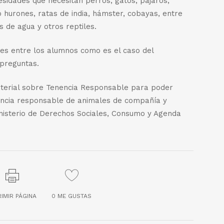
esidades que necesitan perros, gatos, pájaros,
hurones, ratas de india, hámster, cobayas, entre
s de agua y otros reptiles.
des entre los alumnos como es el caso del
 preguntas.
material sobre Tenencia Responsable para poder
encia responsable de animales de compañía y
inisterio de Derechos Sociales, Consumo y Agenda
RIMIR PÁGINA
0
ME GUSTAS