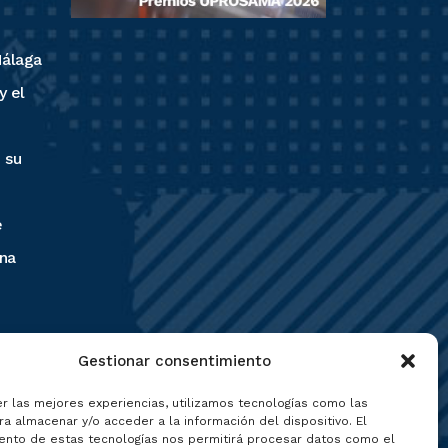
Málaga
y el
n
 su
e
na
 la
Gestionar consentimiento
er las mejores experiencias, utilizamos tecnologías como las
a almacenar y/o acceder a la información del dispositivo. El
ento de estas tecnologías nos permitirá procesar datos como el