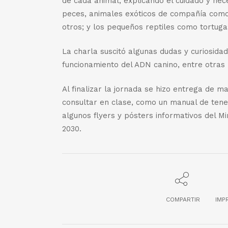
de cada animal, explicando el cuidado y nec
peces, animales exóticos de compañía como 
otros; y los pequeños reptiles como tortuga
La charla suscitó algunas dudas y curiosida
funcionamiento del ADN canino, entre otras
Al finalizar la jornada se hizo entrega de 
consultar en clase, como un manual de ten
algunos flyers y pósters informativos del M
2030.
COMPARTIR
IMP