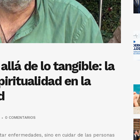
llá de lo tangible: la
piritualidad en la
d
0 COMENTARIOS
atar enfermedades, sino en cuidar de las personas