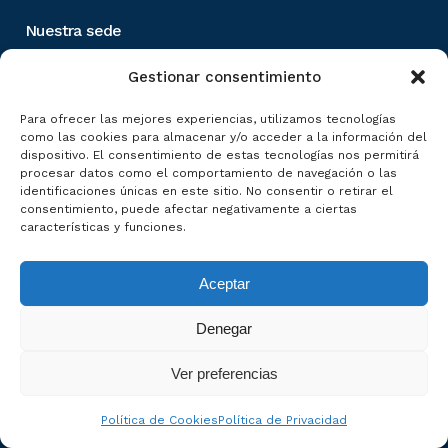
Nuestra sede
Pasaje Esperanto, 1,
Gestionar consentimiento
Distrito Centro
29007, Málaga
Para ofrecer las mejores experiencias, utilizamos tecnologías
como las cookies para almacenar y/o acceder a la información del
dispositivo. El consentimiento de estas tecnologías nos permitirá
Contacta
procesar datos como el comportamiento de navegación o las
identificaciones únicas en este sitio. No consentir o retirar el
info@uprosama.es
consentimiento, puede afectar negativamente a ciertas
características y funciones.
952 39 17 90
Aceptar
De interés
Denegar
Málaga One Health
Ver preferencias
Conoce UPROSAMA
Política de Cookies
Política de Privacidad