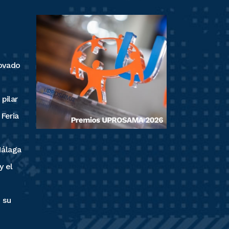
ovado
pilar
 Feria
Málaga
y el
n
 su