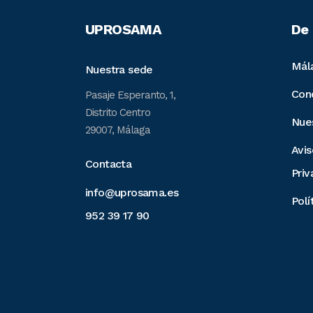
UPROSAMA
De 
Mál
Nuestra sede
Con
Pasaje Esperanto, 1,
Distrito Centro
Nue
29007, Málaga
Avis
Contacta
Priv
info@uprosama.es
Polí
952 39 17 90