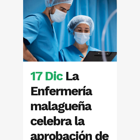
17 Dic
La
Enfermería
malagueña
celebra la
aprobación de