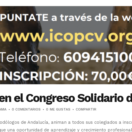
 en el Congreso Solidario 
AMA
0 COMENTARIOS
0
ME GUSTAS
COMPARTIR
Podólogos de Andalucía, animan a todos sus colegiados a inscr
que una oportunidad de aprendizaje y crecimiento profesiona