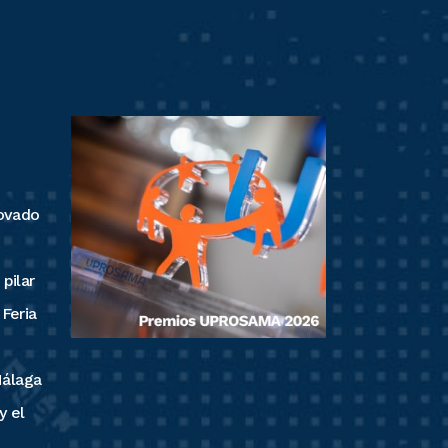
ovado
pilar
 Feria
Málaga
y el
n