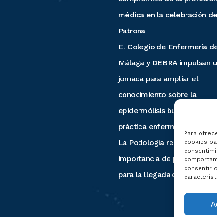
médica en la celebración de
Patrona
El Colegio de Enfermería d
Málaga y DEBRA impulsan u
jornada para ampliar el
conocimiento sobre la
epidermólisis bullosa desde
práctica enfermera
Para ofrec
La Podología recuerda la
cookies par
consentimi
importancia de preparar los
comportami
consentir o
para la llegada del verano
característ
A