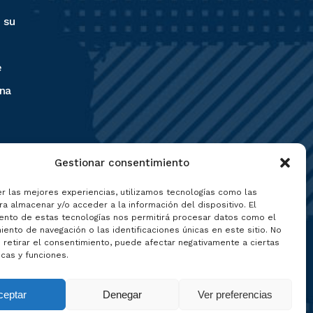
 su
e
na
 la
Gestionar consentimiento
er las mejores experiencias, utilizamos tecnologías como las
a almacenar y/o acceder a la información del dispositivo. El
ento de estas tecnologías nos permitirá procesar datos como el
 pies
ento de navegación o las identificaciones únicas en este sitio. No
 retirar el consentimiento, puede afectar negativamente a ciertas
icas y funciones.
ceptar
Denegar
Ver preferencias