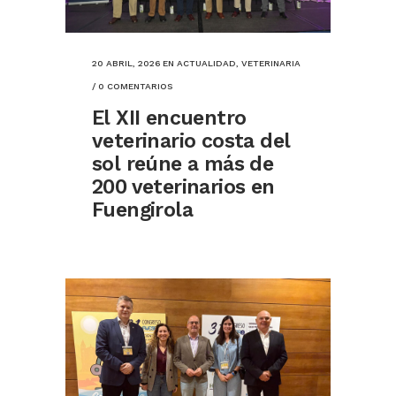
20 ABRIL, 2026
EN
ACTUALIDAD
,
VETERINARIA
/
0 COMENTARIOS
El XII encuentro
veterinario costa del
sol reúne a más de
200 veterinarios en
Fuengirola